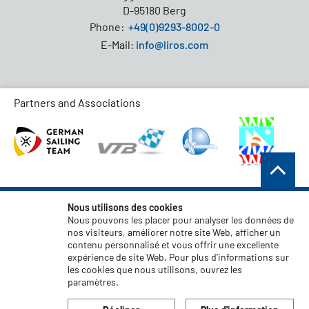
D-95180 Berg
Phone:
+49(0)9293-8002-0
E-Mail:
info@liros.com
Partners and Associations
Conditions générales de vente
Nous utilisons des cookies
Nous pouvons les placer pour analyser les données de
Protection des données
nos visiteurs, améliorer notre site Web, afficher un
contenu personnalisé et vous offrir une excellente
Clause de non-responsabilité
expérience de site Web. Pour plus d'informations sur
Mentions légales
les cookies que nous utilisons, ouvrez les
paramètres.
Code of Conduct