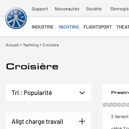
Support
Nouveautés
Société
S’enregis
INDUSTRIE
YACHTING
FLIGHTSPORT
THEA
Accueil
Yachting
Croisière
Croisière
Prestr
2 Varian
Allgt charge travail
câblé 3 