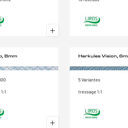
p, 8mm
Herkules Vision, 6
800
5 Variantes
 1:1
tressage 1:1