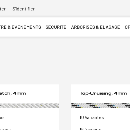
ter
S'identifier
TRE & EVENEMENTS
SÉCURITÉ
ARBORISES & ELAGAGE
O
etch, 4mm
Top-Cruising, 4mm
tes
10 Variantes
torons
16 fuseaux