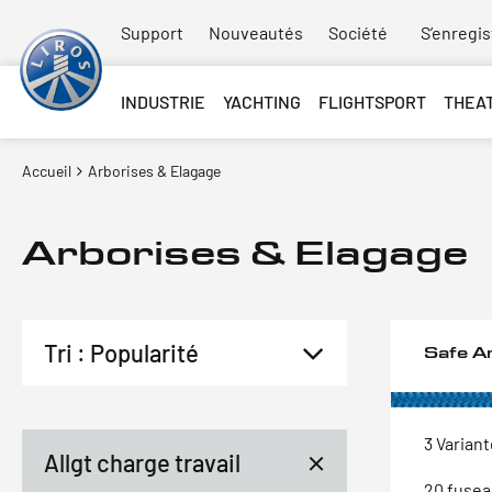
Support
Nouveautés
Société
S’enregis
INDUSTRIE
YACHTING
FLIGHTSPORT
THEA
Accueil
Arborises & Elagage
Arborises & Elagage
Safe A
3 Varian
Allgt charge travail
20 fuse