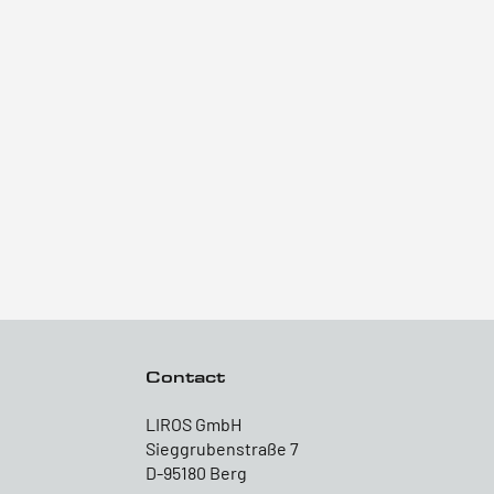
Contact
LIROS GmbH
Sieggrubenstraße 7
D-95180 Berg