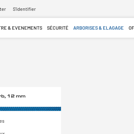
ter
S'identifier
TRE & EVENEMENTS
SÉCURITÉ
ARBORISES & ELAGAGE
O
rb, 12 mm
tes
aux