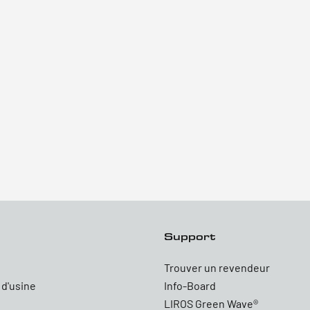
Support
Trouver un revendeur
 d'usine
Info-Board
LIROS Green Wave®