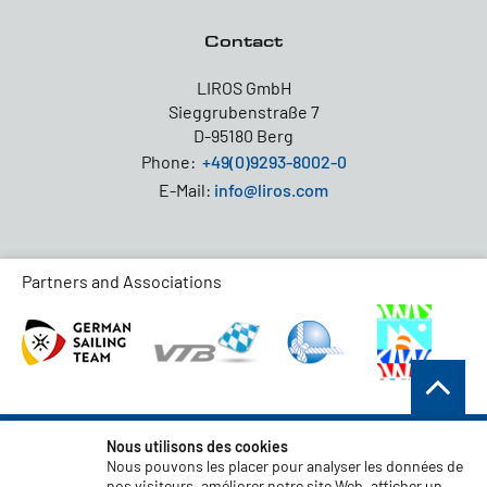
Contact
LIROS GmbH
Sieggrubenstraße 7
D-95180 Berg
Phone:
+49(0)9293-8002-0
E-Mail:
info@liros.com
Partners and Associations
Conditions générales de vente
Nous utilisons des cookies
Nous pouvons les placer pour analyser les données de
Protection des données
nos visiteurs, améliorer notre site Web, afficher un