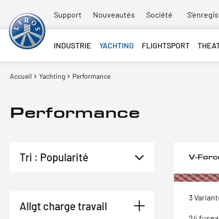
Support
Nouveautés
Société
S’enregis
INDUSTRIE
YACHTING
FLIGHTSPORT
THEA
Accueil
Yachting
Performance
Performance
V-Forc
3 Varian
Allgt charge travail
24 fuse