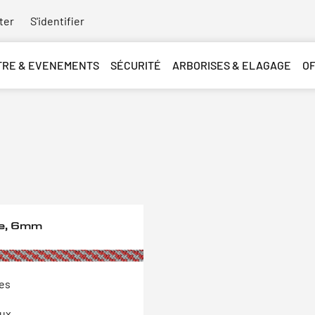
ter
S'identifier
TRE & EVENEMENTS
SÉCURITÉ
ARBORISES & ELAGAGE
O
e, 6mm
tes
aux