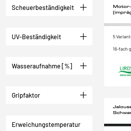
Scheuerbeständigkeit
Motor-
(imprä
UV-Beständigkeit
5 Varian
16-fach 
Wasseraufnahme [%]
Gripfaktor
Jalous
Schwa
Erweichungstemperatur