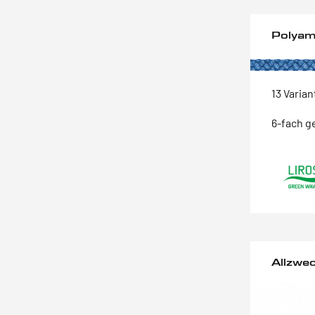
Polyam
13 Varia
6-fach g
Allzwe