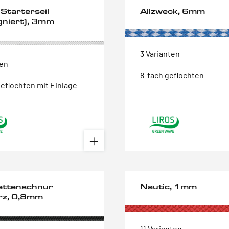
Starterseil
Allzweck, 6mm
gniert), 3mm
3 Varianten
ten
8-fach geflochten
geflochten mit Einlage
ettenschnur
Nautic, 1mm
rz, 0,8mm
11 Varianten