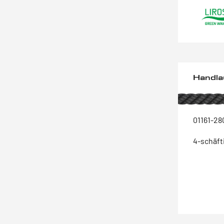
Handla
01161-28
4-schäft