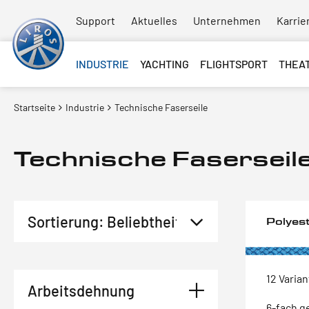
Support
Aktuelles
Unternehmen
Karrie
INDUSTRIE
YACHTING
FLIGHTSPORT
THEA
Startseite
Industrie
Technische Faserseile
Technische Faserseil
Polyes
12 Varia
Arbeitsdehnung
6-fach g