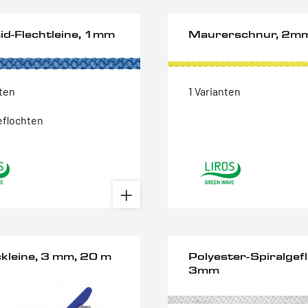
id-Flechtleine, 1mm
Maurerschnur, 2m
nten
1 Varianten
eflochten
ckleine, 3 mm, 20 m
Polyester-Spiralgefl
3mm