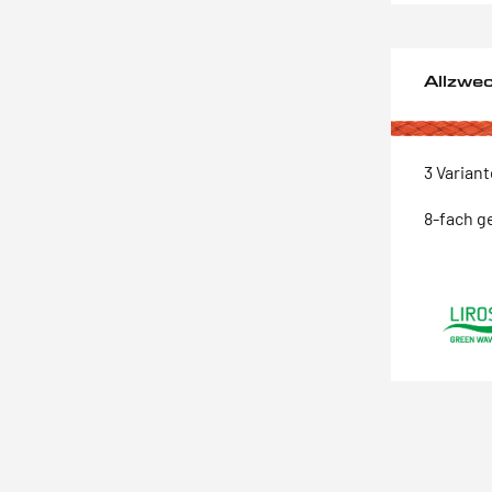
Allzwe
3 Varian
8-fach g