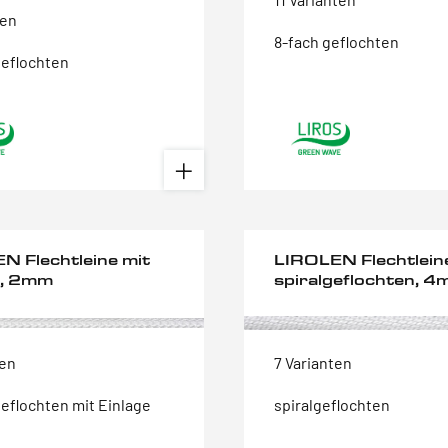
ten
8-fach geflochten
geflochten
N Flechtleine mit
LIROLEN Flechtlein
e, 2mm
spiralgeflochten, 
ten
7 Varianten
geflochten mit Einlage
spiralgeflochten