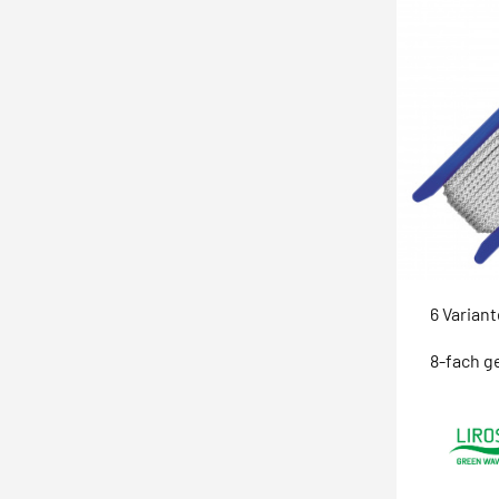
6 Varian
8-fach g