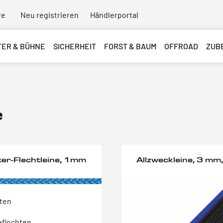
re
Neu registrieren
Händlerportal
TER & BÜHNE
SICHERHEIT
FORST & BAUM
OFFROAD
ZUB
e
ter-Flechtleine, 1mm
Allzweckleine, 3 mm
nten
eflochten