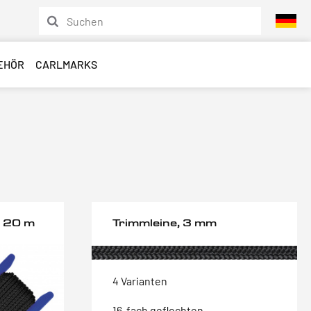
EHÖR
CARLMARKS
, 20 m
Trimmleine, 3 mm
4 Varianten
16-fach geflochten