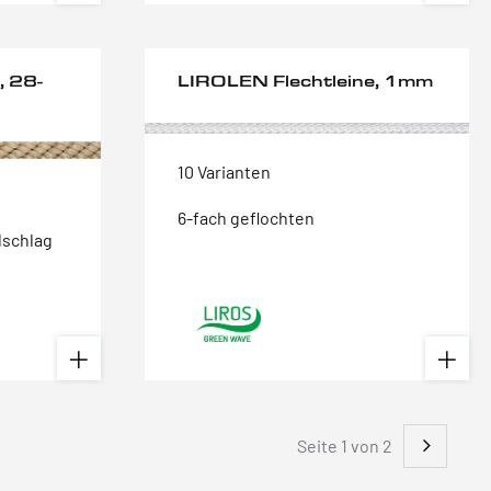
, 28-
LIROLEN Flechtleine, 1mm
10 Varianten
6-fach geflochten
lschlag
Seite 1 von 2