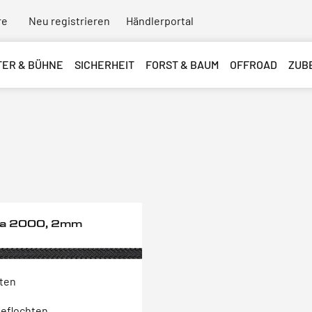
re
Neu registrieren
Händlerportal
TER & BÜHNE
SICHERHEIT
FORST & BAUM
OFFROAD
ZUB
ta 2000, 2mm
nten
geflochten