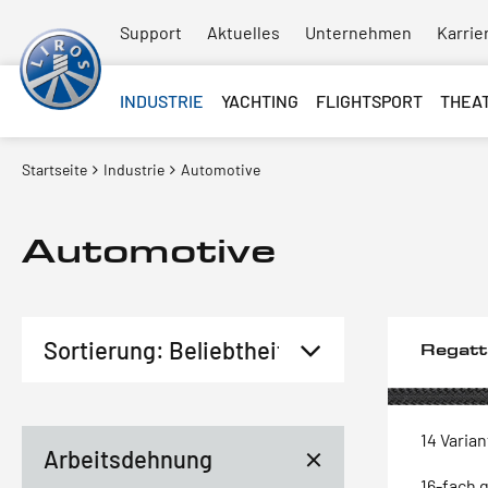
Support
Aktuelles
Unternehmen
Karrie
INDUSTRIE
YACHTING
FLIGHTSPORT
THEA
Startseite
Industrie
Automotive
Automotive
Regat
14 Varia
Arbeitsdehnung
16-fach 