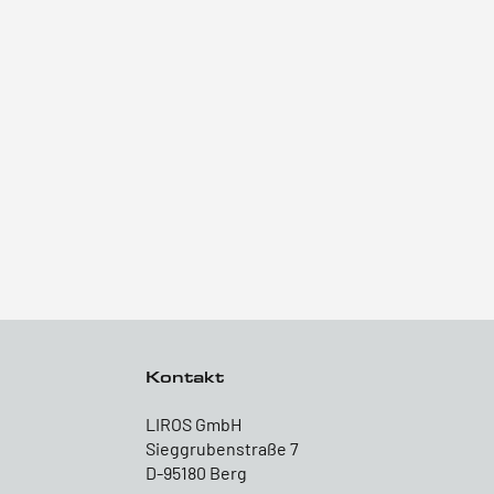
Kontakt
LIROS GmbH
Sieggrubenstraße 7
D-95180 Berg