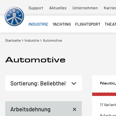
Support
Aktuelles
Unternehmen
Karrie
INDUSTRIE
YACHTING
FLIGHTSPORT
THEA
Startseite
Industrie
Automotive
Automotive
Nautic
11 Varian
Arbeitsdehnung
8-fach g