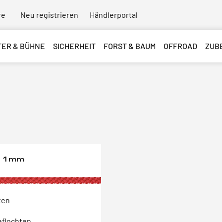
re
Neu registrieren
Händlerportal
TER & BÜHNE
SICHERHEIT
FORST & BAUM
OFFROAD
ZUB
, 1mm
ten
eflochten